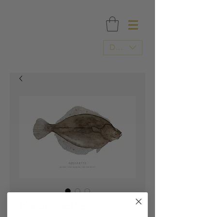
FRI FRAGT OVER 500 DKK / TRYKT I DANMARK
DKK (kr)
Rødspætte