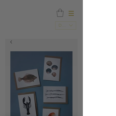
FRI FRAGT OVER 500 DKK / TRYKT I DANMARK
DKK (kr)