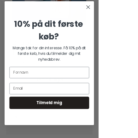
10% på dit første
køb?
5 dobbeltkort -
Mange tak for din interesse. Få 10% på dit
Fisk & Skaldyr
første køb, hvis du tilmelder dig mit
nyhedsbrev.
Pris
149,00 kr.
Ikke på lager
Tilmeld mig
Detaljer
5 stk. dobbeltkort med motiver af fisk
og skaldyr fra de nordiske have. Malet