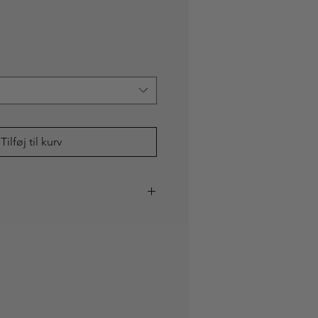
Tilføj til kurv
20)
k på 200g Svanemærket papir med
te. Skånsom og miljøvenlig
iginal håndmalet akvarel
egant og nordisk ramme.
 egetræ og glas.