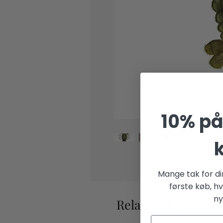
10% på 
Mange tak for din
første køb, hv
ny
Relaterede produk