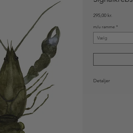
Pris
295,00 kr.
m/u ramme
*
Vælg
Detaljer
Størrelse:
A3 (297 x 4
Papir:
Trykt i Danmar
vegetabilsk tryksvær
trykkemetode.
Illustration:
tryk af or
Ramme:
tilføj en el
Skifteramme i massiv