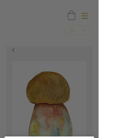
FRI FRAGT OVER 500 DKK / TRYKT I DANMARK
DKK (kr)