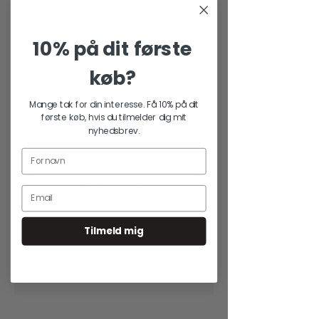
10% på dit første
køb?
Punktstokket
Mange tak for din interesse. Få 10% på dit
første køb, hvis du tilmelder dig mit
Indigo-rørhat, A2
nyhedsbrev.
Pris
795,00 kr.
Tilføj til kurv
42,0 x 59,4 cm. Printet på 308 gsm
Tilmeld mig
certificeret Hahnemühle
kunstpapir i arkivkvalitet.