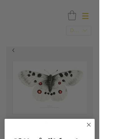
FRI FRAGT OVER 500 DKK / TRYKT I DANMARK
DKK (kr)
Apollo, A2