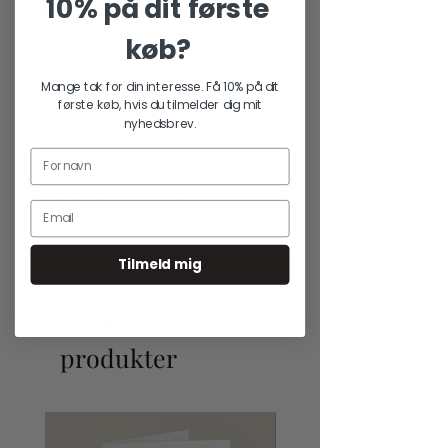
10% på dit første
kunsttryk
køb?
Pris
795,00 kr.
Mange tak for din interesse. Få 10% på dit
Tilføj til kurv
første køb, hvis du tilmelder dig mit
nyhedsbrev.
42,0 x 59,4 cm. Printet på 308 gsm
certificeret Hahnemühle
kunstpapir i arkivkvalitet.
Tilmeld mig
Relaterede
produkter