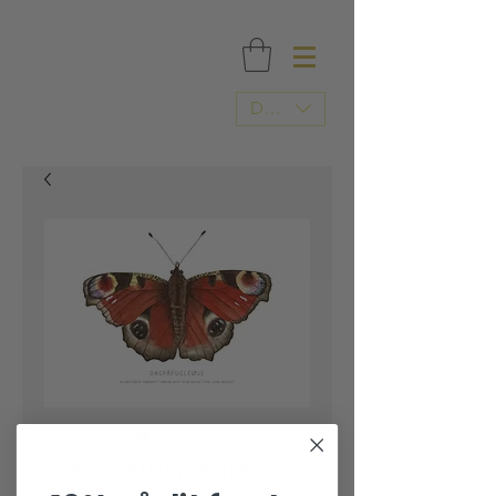
FRI FRAGT OVER 500 DKK / TRYKT I DANMARK
DKK (kr)
Dagpåfugleøje, A2