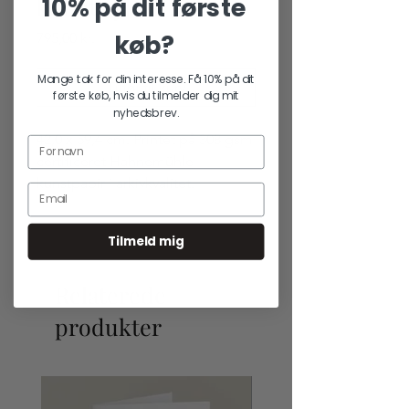
10% på dit første
kunsttryk
køb?
Pris
795,00 kr.
Mange tak for din interesse. Få 10% på dit
Tilføj til kurv
første køb, hvis du tilmelder dig mit
nyhedsbrev.
42,0 x 59,4 cm. Printet på 308 gsm
certificeret Hahnemühle
kunstpapir i arkivkvalitet.
Tilmeld mig
Relaterede
produkter