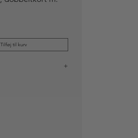
Tilføj til kurv
om kort på gaven eller bare til
tkort inklusiv genbrugskuvert. På
ts navn på dansk og engelsk.
 kraftigt 300g Svanemærket papir
tur. Kan også indrammes og
illede.