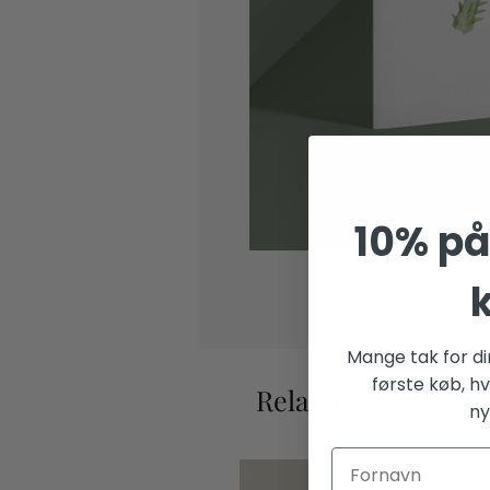
10% på 
Mange tak for din
første køb, hv
Relaterede produk
ny