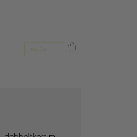
DKK (kr)
OM
, dobbeltkort m.