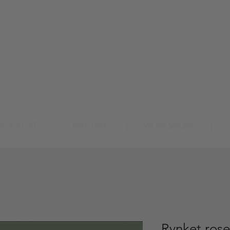
FRI FRAGT OVER 500 DKK / TRYKT I DANMARK
ER & KORT
NATUREN
WORKSHOPS
Rynket rose