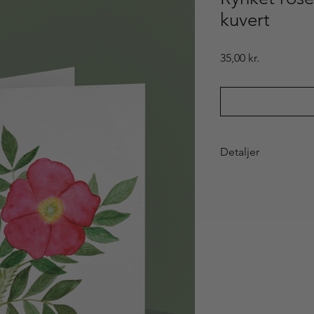
kuvert
Pris
35,00 kr.
Detaljer
Til den lille hilsen, s
samlingen. A6-dobbel
bagsiden står motive
Kortet er printet på
med en lækker struk
bruges som et mini-b