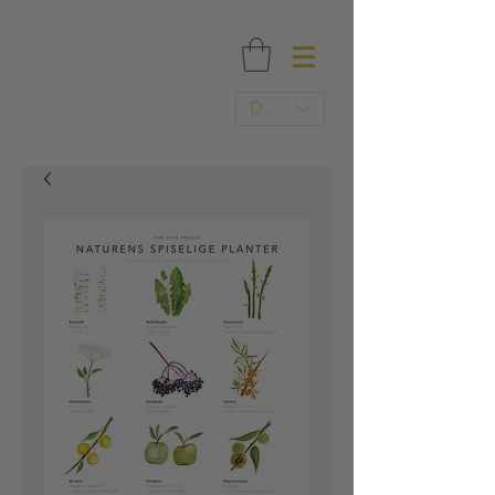
FRI FRAGT OVER 500 DKK / TRYKT I DANMARK
DKK (kr)