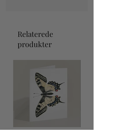
Om
: Plakat med danske planter, bær
og frugter. Plakaten viser, hvad du
kan sanke i den danske natur. I
Danmark er der rigtig meget
forskellig at finde og spise i naturen.
Relaterede
Vi har gjort det nemt og inspirerende
for dig, med denne kompakte
produkter
oversigtsplakat.
Størrelse:
A3 (297 x 420)
Papir:
Trykt i Danmark på 200g
Svanemærket papir med vegetabilsk
tryksværte. Skånsom og miljøvenlig
trykkemetode.
Materialer:
Håndmalet akvarel
Ramme:
tilføj en elegant og nordisk
ramme. Skifteramme i massiv egetræ
og glas.