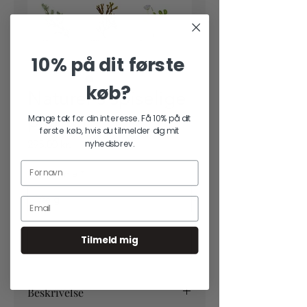
10% på dit første
køb?
Naturens spiselige
planter
Mange tak for din interesse. Få 10% på dit
første køb, hvis du tilmelder dig mit
Pris
nyhedsbrev.
295,00 kr.
m/u ramme
*
Tilmeld mig
Tilføj til kurv
Beskrivelse