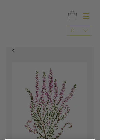
FRI FRAGT OVER 500 DKK / TRYKT I DANMARK
DKK (kr)