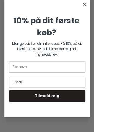
10% på dit første
Hedelyng
køb?
Pris
175,00 kr.
Mange tak for din interesse. Få 10% på dit
første køb, hvis du tilmelder dig mit
m/u ramme
*
nyhedsbrev.
Tilføj til kurv
Tilmeld mig
Detaljer
Størrelse:
A4 (210 x 297mm)
Papir:
Trykt i Danmark på 200g
Svanemærket papir med vegetabilsk