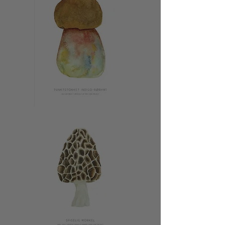
Punktstokket
Indigo-
rørhat