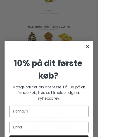
Kantarel
10% på dit første
køb?
Mange tak for din interesse. Få 10% på dit
første køb, hvis du tilmelder dig mit
nyhedsbrev.
Naturens
spiselige
svampe