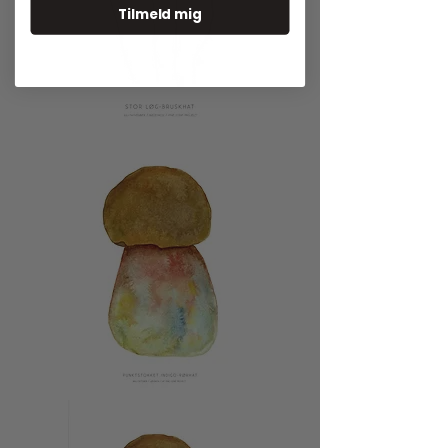
Tilmeld mig
Stor
Løg-
Bruskhat
Punktstokket
Indigo-
Rørhat