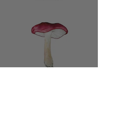
Spiselig
Morkel
Ægte
Hummer-
Skørhat