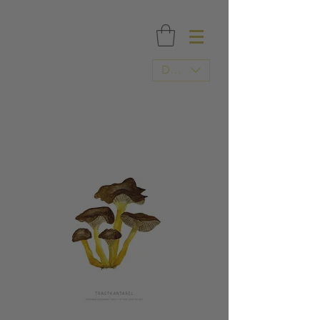
FRI FRAGT OVER 500 DKK / TRYKT I DANMARK
DKK (kr)